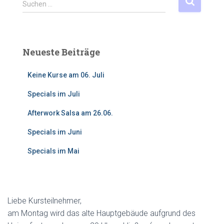
S
Suchen …
u
c
h
e
Neueste Beiträge
n
n
Keine Kurse am 06. Juli
a
c
Specials im Juli
h
:
Afterwork Salsa am 26.06.
Specials im Juni
Specials im Mai
Liebe Kursteilnehmer,
am Montag wird das alte Hauptgebäude aufgrund des