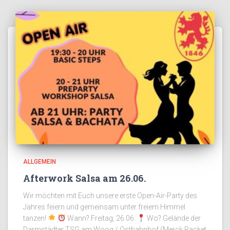
ALLGEMEIN
Afterwork Salsa am 26.06.
Wir möchten mit Euch unsere erste Open-Air-Party des
Jahres feiern und gemeinsam unter freiem Himmel
tanzen!
Wann? Freitag, 26.06.
Wo? Gelände der
Darmstädter TSG am Woog / Ostbahnhof (Merck Racket