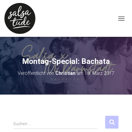
NAVIG
Montag-Special: Bachata
Veröffentlicht von
Christian
am
18. März 2017
S
Suchen …
u