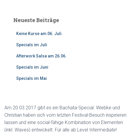
c
h
e
Neueste Beiträge
n
n
Keine Kurse am 06. Juli
a
c
Specials im Juli
h
:
Afterwork Salsa am 26.06.
Specials im Juni
Specials im Mai
Am 20.03.2017 gibt es ein Bachata-Special. Wiebke und
Christian haben sich vom letzten Festival-Besuch inspirieren
lassen und eine social-fähige Kombination von Elementen
(inkl. Waves) entwickelt. Für alle ab Level Intermediate!