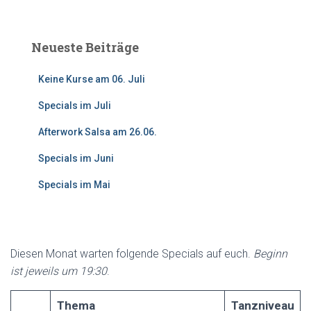
c
h
e
Neueste Beiträge
n
n
Keine Kurse am 06. Juli
a
c
Specials im Juli
h
:
Afterwork Salsa am 26.06.
Specials im Juni
Specials im Mai
Diesen Monat warten folgende Specials auf euch.
Beginn
ist jeweils um 19:30
.
Thema
Tanzniveau