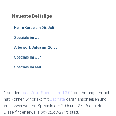
c
h
e
n
Neueste Beiträge
n
a
Keine Kurse am 06. Juli
c
h
Specials im Juli
:
Afterwork Salsa am 26.06.
Specials im Juni
Specials im Mai
Nachdem
das Zouk Special am 13.06
den Anfang gemacht
hat, können wir direkt mit
Bachata
daran anschließen und
euch zwei weitere Specials am 20.6 und 27.06 anbieten.
Diese finden jeweils
um 20:40-21:40
statt.