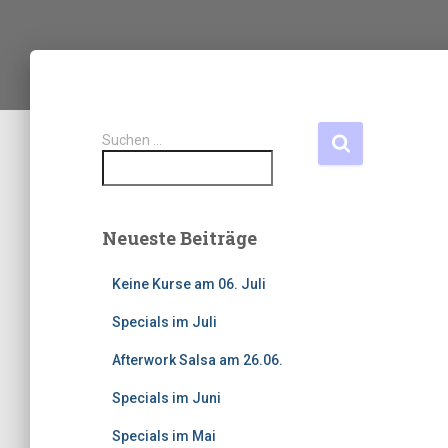
S
Suchen …
u
c
h
e
n
Neueste Beiträge
n
a
Keine Kurse am 06. Juli
c
h
Specials im Juli
:
Afterwork Salsa am 26.06.
Specials im Juni
Specials im Mai