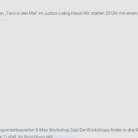
n „Tanz in den Mai“ im Justus-Liebig-Haus! Wir starten 20 Uhr mit eine
lesen
spendenbasierten X-Mas Workshop Day! Die Workshops finden in drei Rä
1) statt. Im Anschluss gibt
Weiterlesen