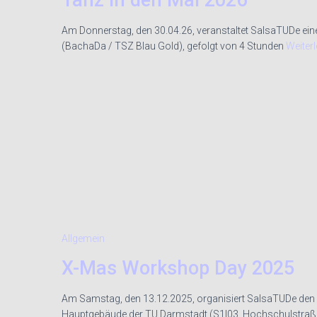
Tanz in den Mai 2026
Am Donnerstag, den 30.04.26, veranstaltet SalsaTUDe eine
(BachaDa / TSZ Blau Gold), gefolgt von 4 Stunden
Weiter
Allgemein
X-Mas Workshop Day 2025
Am Samstag, den 13.12.2025, organisiert SalsaTUDe den 
Hauptgebäude der TU Darmstadt (S1|03, Hochschulstraße 