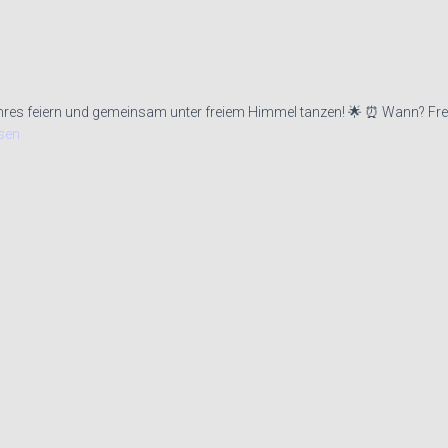
ahres feiern und gemeinsam unter freiem Himmel tanzen! 🌟 ⏰ Wann? Fr
sen