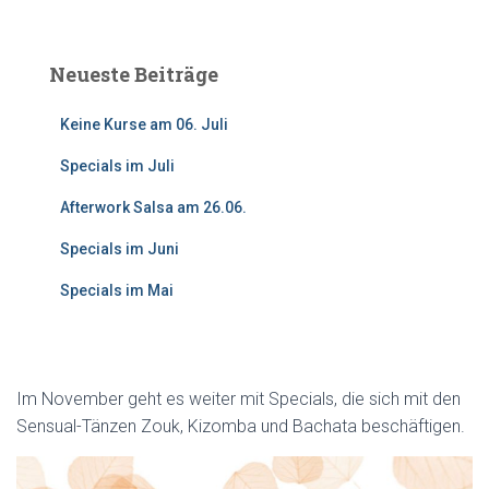
c
h
e
Neueste Beiträge
n
n
Keine Kurse am 06. Juli
a
c
Specials im Juli
h
:
Afterwork Salsa am 26.06.
Specials im Juni
Specials im Mai
Im November geht es weiter mit Specials, die sich mit den
Sensual-Tänzen Zouk, Kizomba und Bachata beschäftigen.