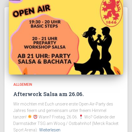
ALLGEMEIN
Afterwork Salsa am 26.06.
Wir möchten mit Euch unsere erste Open-Air-Party des
Jahres feiern und gemeinsam unter freiem Himmel
tanzen!
Wann? Freitag, 26.06.
Wo? Gelände der
Darmstädter TSG am Woog / Ostbahnhof (Merck Racket
Sport Arena):
Weiterlesen