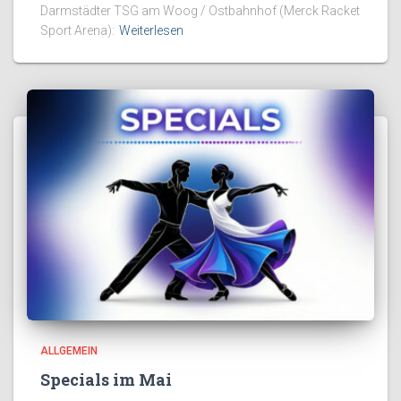
Darmstädter TSG am Woog / Ostbahnhof (Merck Racket
Sport Arena):
Weiterlesen
ALLGEMEIN
Specials im Mai