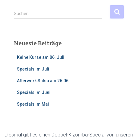
S
Suchen …
u
c
h
e
Neueste Beiträge
n
n
Keine Kurse am 06. Juli
a
c
Specials im Juli
h
:
Afterwork Salsa am 26.06.
Specials im Juni
Specials im Mai
Diesmal gibt es einen Doppel-Kizomba-Special von unseren